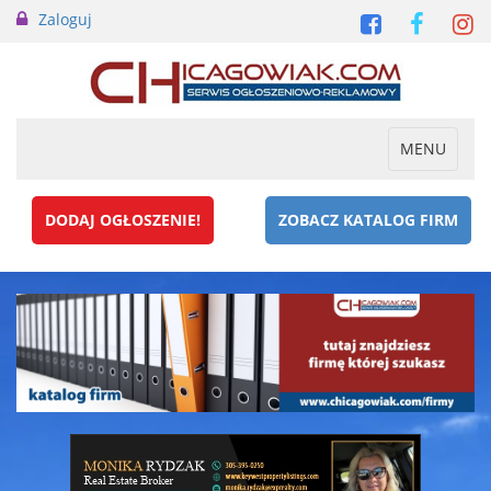
Zaloguj
Toggle
MENU
navigation
DODAJ OGŁOSZENIE!
ZOBACZ KATALOG FIRM