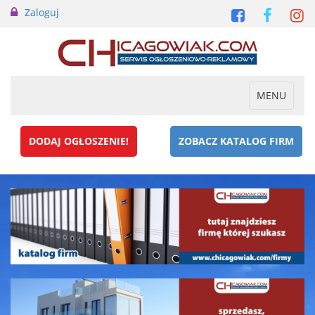
Zaloguj
Toggle
MENU
navigation
DODAJ OGŁOSZENIE!
ZOBACZ KATALOG FIRM