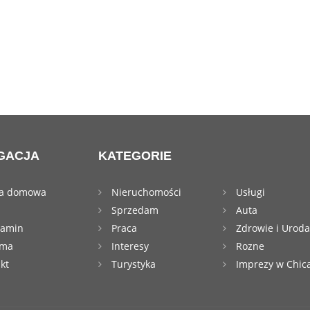
GACJA
KATEGORIE
na domowa
Nieruchomości
Usługi
s
Sprzedam
Auta
lamin
Praca
Zdrowie i Uroda
ama
Interesy
Rozne
kt
Turystyka
Imprezy w Chic