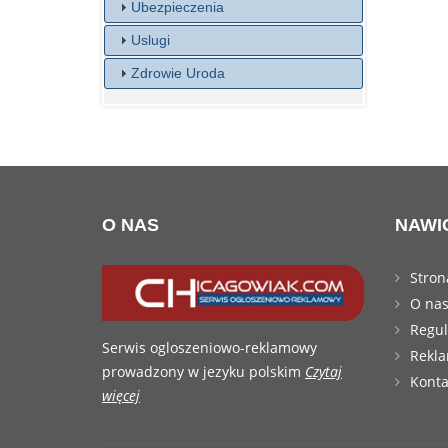
Ubezpieczenia
Uslugi
Zdrowie Uroda
O NAS
NAWI
Stro
O na
Regu
Serwis ogloszeniowo-reklamowy
Rekl
prowadzony w jezyku polskim
Czytaj
Konta
więcej